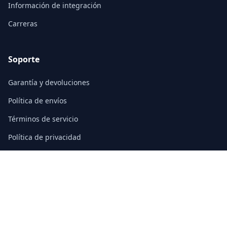
Información de integración
Carreras
Soporte
Garantía y devoluciones
Política de envíos
Términos de servicio
Política de privacidad
Preguntas frecuentes
Contacto
3/F, Block A, East Sun Industrial Centre
No. 16 Shing Yip Street, Kowloon, Hong Kong