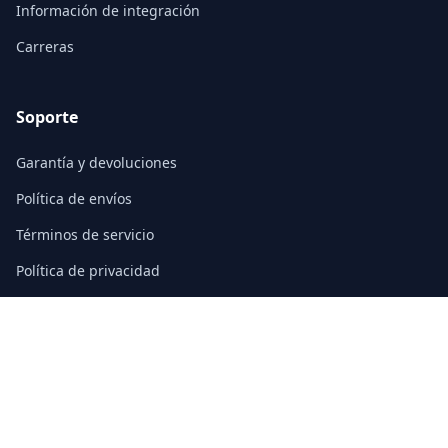
Información de integración
Carreras
Soporte
Garantía y devoluciones
Política de envíos
Términos de servicio
Política de privacidad
Preguntas frecuentes
Contacto
3/F, Block A, East Sun Industrial Centre
No. 16 Shing Yip Street, Kowloon, Hong Kong