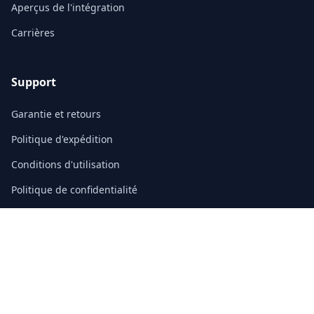
Aperçus de l'intégration
Carrières
Support
Garantie et retours
Politique d'expédition
Conditions d'utilisation
Politique de confidentialité
FAQ
Contact
3/F, Block A, East Sun Industrial Centre
No. 16 Shing Yip Street, Kowloon, Hong Kong