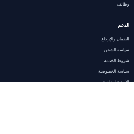
وظائف
الدعم
الضمان والإرجاع
سياسة الشحن
شروط الخدمة
سياسة الخصوصية
الأسئلة الشائعة
اتصال
3/F, Block A, East Sun Industrial Centre
No. 16 Shing Yip Street, Kowloon, Hong Kong
sales@itmall.sale