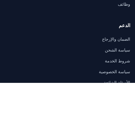
وظائف
الدعم
الضمان والإرجاع
سياسة الشحن
شروط الخدمة
سياسة الخصوصية
الأسئلة الشائعة
اتصال
3/F, Block A, East Sun Industrial Centre
No. 16 Shing Yip Street, Kowloon, Hong Kong
sales@itmall.sale