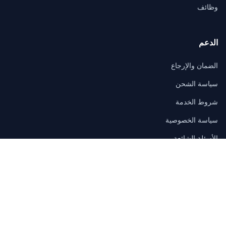
وظائف
الدعم
الضمان والإرجاع
سياسة الشحن
شروط الخدمة
سياسة الخصوصية
الأسئلة الشائعة
اتصال
3/F, Block A, East Sun Industrial Centre
No. 16 Shing Yip Street, Kowloon, Hong Kong
sales@itmall.sale