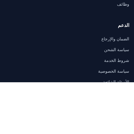
وظائف
الدعم
الضمان والإرجاع
سياسة الشحن
شروط الخدمة
سياسة الخصوصية
الأسئلة الشائعة
اتصال
3/F, Block A, East Sun Industrial Centre
No. 16 Shing Yip Street, Kowloon, Hong Kong
sales@itmall.sale