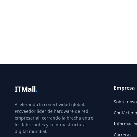
ITMall
.
Empresa
Sobre noso
Acelerando la conectividad global.
Proveedor líder de hardware de red
Contácteno
empresarial, cerrando la brecha entre
Informació
los fabricantes y la infraestructura
digital mundial.
Carreras