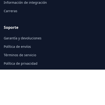
Información de integración
Carreras
Soporte
Garantía y devoluciones
Política de envíos
Términos de servicio
Política de privacidad
Preguntas frecuentes
Contacto
3/F, Block A, East Sun Industrial Centre
No. 16 Shing Yip Street, Kowloon, Hong Kong