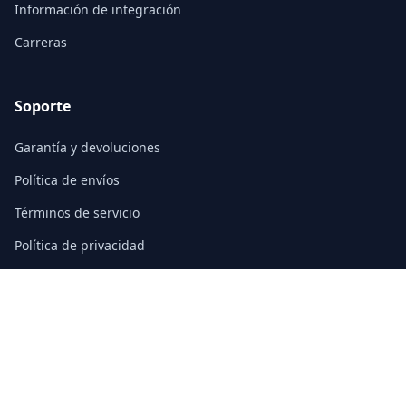
Información de integración
Carreras
Soporte
Garantía y devoluciones
Política de envíos
Términos de servicio
Política de privacidad
Preguntas frecuentes
Contacto
3/F, Block A, East Sun Industrial Centre
No. 16 Shing Yip Street, Kowloon, Hong Kong