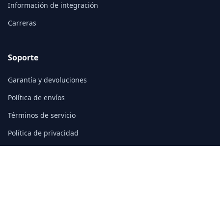
Información de integración
Carreras
Soporte
Garantía y devoluciones
Política de envíos
Términos de servicio
Política de privacidad
Preguntas frecuentes
Contacto
3/F, Block A, East Sun Industrial Centre
No. 16 Shing Yip Street, Kowloon, Hong Kong