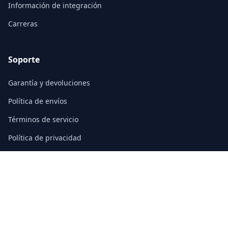
Información de integración
Carreras
Soporte
Garantía y devoluciones
Política de envíos
Términos de servicio
Política de privacidad
Preguntas frecuentes
Contacto
3/F, Block A, East Sun Industrial Centre
No. 16 Shing Yip Street, Kowloon, Hong Kong