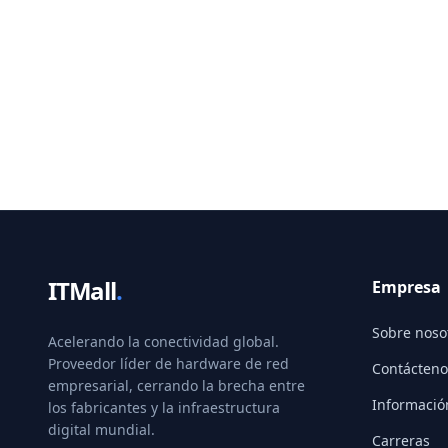
ITMall
.
Empresa
Sobre noso
Acelerando la conectividad global.
Proveedor líder de hardware de red
Contácteno
empresarial, cerrando la brecha entre
Informació
los fabricantes y la infraestructura
digital mundial.
Carreras