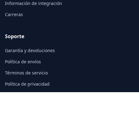
Información de integración
Carreras
Soporte
Garantía y devoluciones
Política de envíos
Términos de servicio
Política de privacidad
Preguntas frecuentes
Contacto
3/F, Block A, East Sun Industrial Centre
No. 16 Shing Yip Street, Kowloon, Hong Kong