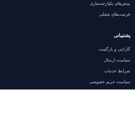
بینش‌های یکپارچه‌سازی
فرصت‌های شغلی
پشتیبانی
گارانتی و بازگشت
سیاست ارسال
شرایط خدمات
سیاست حریم خصوصی
سوالات متداول
تماس
3/F, Block A, East Sun Industrial Centre
No. 16 Shing Yip Street, Kowloon, Hong Kong