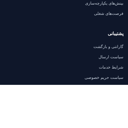
بینش‌های یکپارچه‌سازی
فرصت‌های شغلی
پشتیبانی
گارانتی و بازگشت
سیاست ارسال
شرایط خدمات
سیاست حریم خصوصی
سوالات متداول
تماس
3/F, Block A, East Sun Industrial Centre
No. 16 Shing Yip Street, Kowloon, Hong Kong