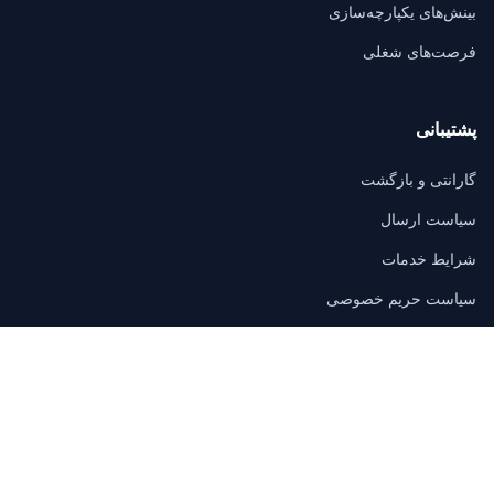
بینش‌های یکپارچه‌سازی
فرصت‌های شغلی
پشتیبانی
گارانتی و بازگشت
سیاست ارسال
شرایط خدمات
سیاست حریم خصوصی
سوالات متداول
تماس
3/F, Block A, East Sun Industrial Centre
No. 16 Shing Yip Street, Kowloon, Hong Kong