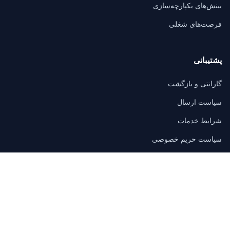
بینش‌های یکپارچه‌سازی
فرصت‌های شغلی
پشتیبانی
گارانتی و بازگشت
سیاست ارسال
شرایط خدمات
سیاست حریم خصوصی
سوالات متداول
تماس
3/F, Block A, East Sun Industrial Centre
No. 16 Shing Yip Street, Kowloon, Hong Kong