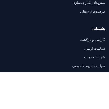
بینش‌های یکپارچه‌سازی
فرصت‌های شغلی
پشتیبانی
گارانتی و بازگشت
سیاست ارسال
شرایط خدمات
سیاست حریم خصوصی
سوالات متداول
تماس
3/F, Block A, East Sun Industrial Centre
No. 16 Shing Yip Street, Kowloon, Hong Kong