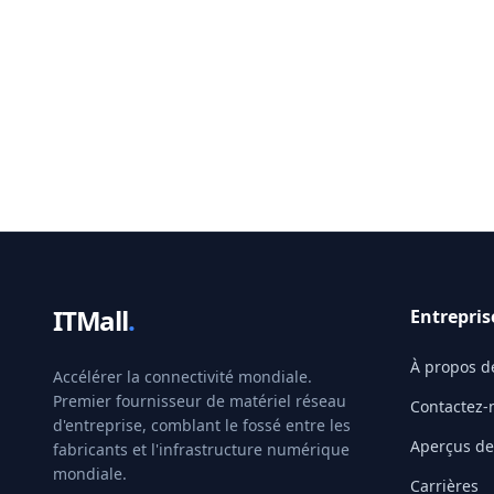
ITMall
.
Entrepris
À propos d
Accélérer la connectivité mondiale.
Premier fournisseur de matériel réseau
Contactez-
d'entreprise, comblant le fossé entre les
Aperçus de 
fabricants et l'infrastructure numérique
mondiale.
Carrières