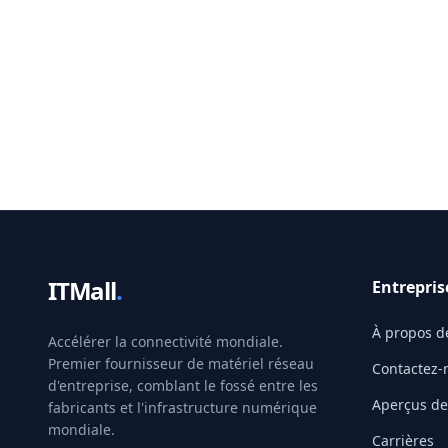
ITMall
.
Entrepris
À propos d
Accélérer la connectivité mondiale.
Premier fournisseur de matériel réseau
Contactez-
d'entreprise, comblant le fossé entre les
Aperçus de 
fabricants et l'infrastructure numérique
mondiale.
Carrières