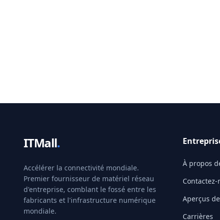
ITMall
.
Entrepris
À propos d
Accélérer la connectivité mondiale.
Premier fournisseur de matériel réseau
Contactez-
d'entreprise, comblant le fossé entre les
Aperçus de 
fabricants et l'infrastructure numérique
mondiale.
Carrières