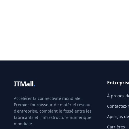
ITMall
.
Entrepris
À propos d
Accélérer la connectivité mondiale.
Premier fournisseur de matériel réseau
Contactez-
d'entreprise, comblant le fossé entre les
Aperçus de 
fabricants et l'infrastructure numérique
mondiale.
Carrières