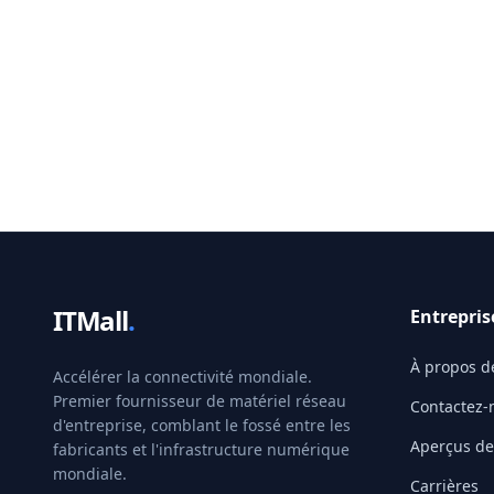
ITMall
.
Entrepris
À propos d
Accélérer la connectivité mondiale.
Premier fournisseur de matériel réseau
Contactez-
d'entreprise, comblant le fossé entre les
Aperçus de 
fabricants et l'infrastructure numérique
mondiale.
Carrières