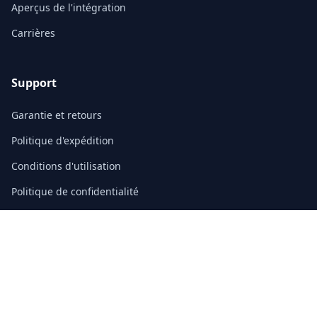
Aperçus de l'intégration
Carrières
Support
Garantie et retours
Politique d'expédition
Conditions d'utilisation
Politique de confidentialité
FAQ
Contact
3/F, Block A, East Sun Industrial Centre
No. 16 Shing Yip Street, Kowloon, Hong Kong