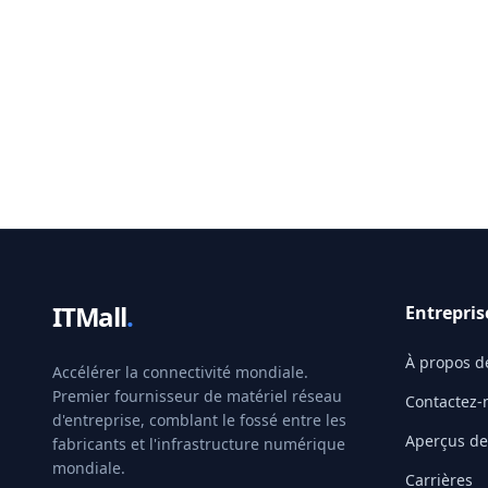
ITMall
.
Entrepris
À propos d
Accélérer la connectivité mondiale.
Premier fournisseur de matériel réseau
Contactez-
d'entreprise, comblant le fossé entre les
Aperçus de 
fabricants et l'infrastructure numérique
mondiale.
Carrières