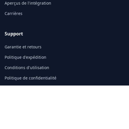
Aperçus de l'intégration
Carrières
Support
Garantie et retours
Politique d'expédition
Conditions d'utilisation
Politique de confidentialité
FAQ
Contact
3/F, Block A, East Sun Industrial Centre
No. 16 Shing Yip Street, Kowloon, Hong Kong