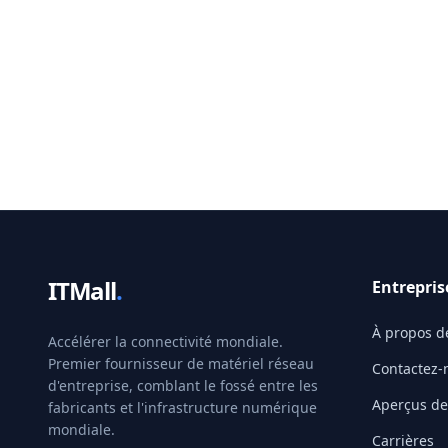
ITMall
.
Entrepris
À propos d
Accélérer la connectivité mondiale.
Premier fournisseur de matériel réseau
Contactez-
d'entreprise, comblant le fossé entre les
Aperçus de 
fabricants et l'infrastructure numérique
mondiale.
Carrières