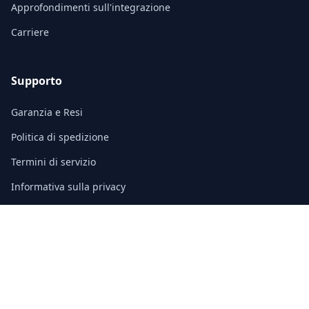
Approfondimenti sull'integrazione
Carriere
Supporto
Garanzia e Resi
Politica di spedizione
Termini di servizio
Informativa sulla privacy
Domande frequenti (FAQ)
Contatto
3/F, Block A, East Sun Industrial Centre
No. 16 Shing Yip Street, Kowloon, Hong Kong