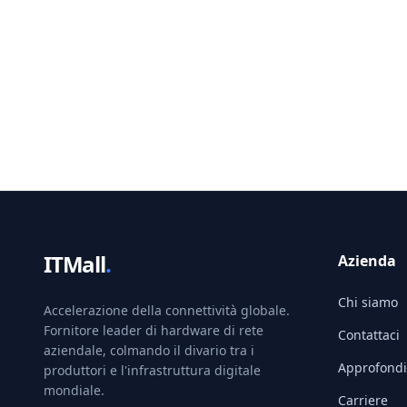
ITMall
.
Azienda
Chi siamo
Accelerazione della connettività globale.
Fornitore leader di hardware di rete
Contattaci
aziendale, colmando il divario tra i
Approfondi
produttori e l'infrastruttura digitale
mondiale.
Carriere