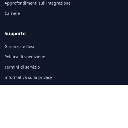
Approfondimenti sull'integrazione
Carriere
Supporto
Garanzia e Resi
Politica di spedizione
Termini di servizio
Informativa sulla privacy
Domande frequenti (FAQ)
Contatto
3/F, Block A, East Sun Industrial Centre
No. 16 Shing Yip Street, Kowloon, Hong Kong