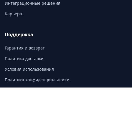
Интеграционные решения
Карьера
Поддержка
Гарантия и возврат
Политика доставки
Условия использования
Политика конфиденциальности
Часто задаваемые вопросы
Контакт
3/F, Block A, East Sun Industrial Centre
No. 16 Shing Yip Street, Kowloon, Hong Kong