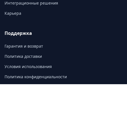
Интеграционные решения
Карьера
Поддержка
Гарантия и возврат
Политика доставки
Условия использования
Политика конфиденциальности
Часто задаваемые вопросы
Контакт
3/F, Block A, East Sun Industrial Centre
No. 16 Shing Yip Street, Kowloon, Hong Kong