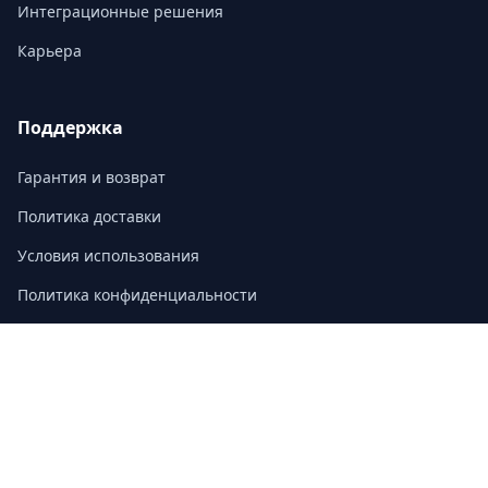
Интеграционные решения
Карьера
Поддержка
Гарантия и возврат
Политика доставки
Условия использования
Политика конфиденциальности
Часто задаваемые вопросы
Контакт
3/F, Block A, East Sun Industrial Centre
No. 16 Shing Yip Street, Kowloon, Hong Kong