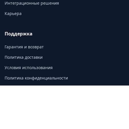
Интеграционные решения
Карьера
Поддержка
Гарантия и возврат
Политика доставки
Условия использования
Политика конфиденциальности
Часто задаваемые вопросы
Контакт
3/F, Block A, East Sun Industrial Centre
No. 16 Shing Yip Street, Kowloon, Hong Kong