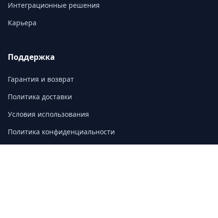
Интеграционные решения
Карьера
Поддержка
Гарантия и возврат
Политика доставки
Условия использования
Политика конфиденциальности
Часто задаваемые вопросы
Контакт
3/F, Block A, East Sun Industrial Centre
No. 16 Shing Yip Street, Kowloon, Hong Kong