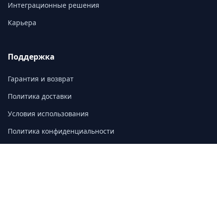
Интеграционные решения
Карьера
Поддержка
Гарантия и возврат
Политика доставки
Условия использования
Политика конфиденциальности
Часто задаваемые вопросы
Контакт
3/F, Block A, East Sun Industrial Centre
No. 16 Shing Yip Street, Kowloon, Hong Kong